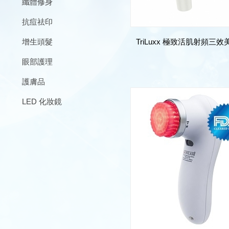
纖體修身
抗痘祛印
增生頭髮
TriLuxx 極致活肌射頻三
眼部護理
護膚品
LED 化妝鏡