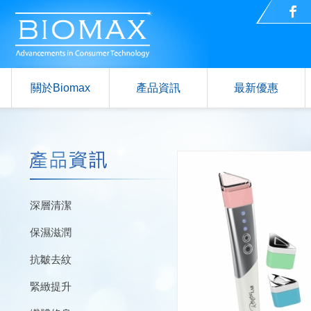
關於Biomax
產品資訊
最新優惠
深層清潔
保濕滋潤
抗皺去紋
緊緻提升